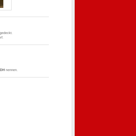
 gedeckt.
rf.
VDH
nennen.