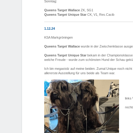
Sonntag:
Queens Target Wallace
ZK, SG1
Queens Target Unique Star
CK, V1, Res.Cacib
1.12.24
KSA Markgröningen
Queens Target Wallace
wurde in der Zwischenklasse ausges
Queens Target Unique Star
bekam in der Championsklasse
welche Freude - wurde zum schönsten Hund der Schau gekür
Ich bin megastolz auf meine beiden. Zumal Unique noch nicht l
allererste Ausstellung für uns beide als Team war.
links
recht