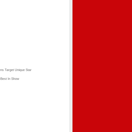
ns Target Unique Star
 Best In Show