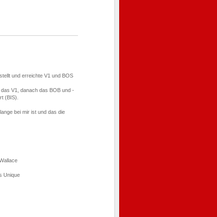
tellt und erreichte V1 und BOS
 das V1, danach das BOB und -
t (BIS).
ange bei mir ist und das die
 Wallace
s Unique