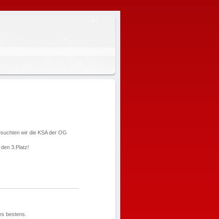
esuchten wir die KSA der OG
den 3.Platz!
es bestens.