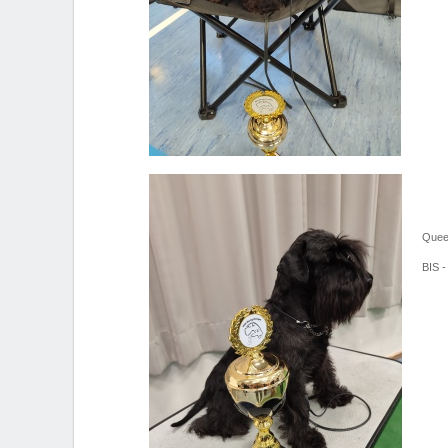
Quee
BIS -