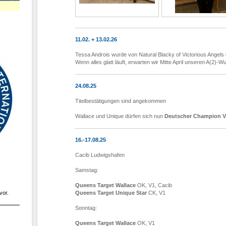
11.02. + 13.02.26
Tessa Androis wurde von Natural Blacky of Victorious Angels
Wenn alles glatt läuft, erwarten wir Mitte April unseren A(2)-Wu
24.08.25
Titelbestätigungen sind angekommen
Wallace und Unique dürfen sich nun
Deutscher Champion 
16.-17.08.25
Cacib Ludwigshafen
Samstag:
Queens Target Wallace
OK, V1, Cacib
vor.
Queens Target Unique Star
CK, V1
Sonntag:
Queens Target Wallace
OK, V1