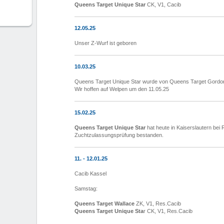
Queens Target Unique Star
CK, V1, Cacib
12.05.25
Unser Z-Wurf ist geboren
10.03.25
Queens Target Unique Star wurde von Queens Target Gordon
Wir hoffen auf Welpen um den 11.05.25
15.02.25
Queens Target Unique Star
hat heute in Kaiserslautern bei 
Zuchtzulassungsprüfung bestanden.
11. - 12.01.25
Cacib Kassel
Samstag:
Queens Target Wallace
ZK, V1, Res.Cacib
Queens Target Unique Sta
r CK, V1, Res.Cacib