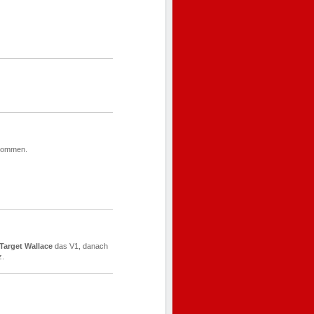
ekommen.
Target Wallace
das V1, danach
z.