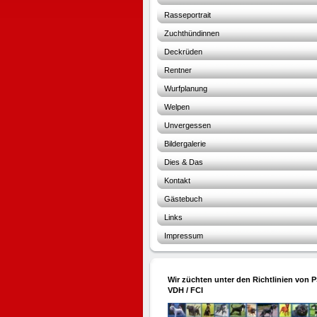
Rasseportrait
Zuchthündinnen
Deckrüden
Rentner
Wurfplanung
Welpen
Unvergessen
Bildergalerie
Dies & Das
Kontakt
Gästebuch
Links
Impressum
Wir züchten unter den Richtlinien von P
VDH / FCI