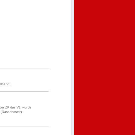
das V3.
 der ZK das V1, wurde
 (Rassebester).