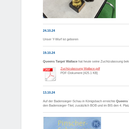
24.10.24
Unser Y-Wurf ist geboren
19.10.24
Queens Target Wallace
hat heute seine Zuchtzulassung b
Zuchtzulassung Wallace.pdf
PDF-Dokument [425.1 KB]
13.10.24
Auf der Badensieger-Schau in Königsbach erreichte
Queens 
den Badensieger-Titel, zusätzlich BOB und im BIS den 4. Plat