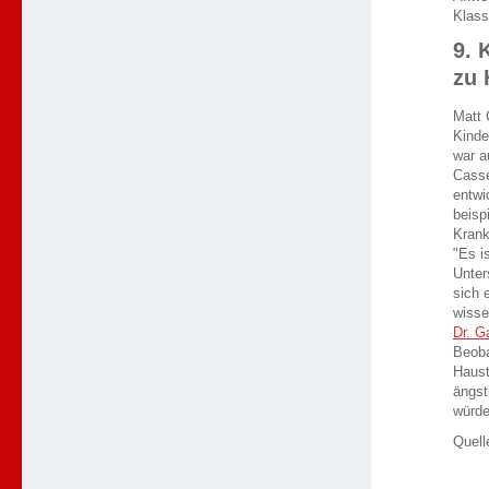
Klas
9. 
zu
Matt 
Kinde
war a
Casse
entwi
beisp
Krank
"Es i
Unter
sich 
wisse
Dr. G
Beoba
Haust
ängst
würde
Quell