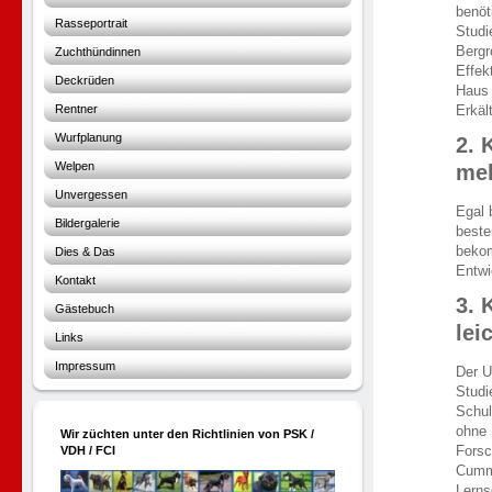
benöt
Rasseportrait
Studi
Bergr
Zuchthündinnen
Effek
Deckrüden
Haus 
Rentner
Erkäl
Wurfplanung
2. 
Welpen
meh
Unvergessen
Egal 
Bildergalerie
beste
bekom
Dies & Das
Entwi
Kontakt
3. 
Gästebuch
lei
Links
Impressum
Der U
Studi
Schul
ohne
Wir züchten unter den Richtlinien von PSK /
Forsc
VDH / FCI
Cummi
Lerns