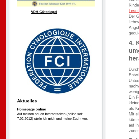
Kinde
Lesef
VDH-Gütesiegel
Der G
liebe
Angst
gedul
4. 
umg
her
Durch
Entwi
Unter
nachw
wenig
Ein F
Aktuelles
klein
als K
Homepage online
Mit e
Auf meinen neuen Internetseiten (online seit
7.02.2012) stelle ich mich und meine Zucht vor.
kümme
auf i
zudem