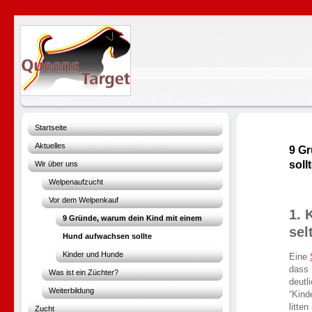
Startseite
Aktuelles
9 G
soll
Wir über uns
Welpenaufzucht
Vor dem Welpenkauf
1. 
9 Gründe, warum dein Kind mit einem
sel
Hund aufwachsen sollte
Kinder und Hunde
Eine
dass 
Was ist ein Züchter?
deutl
Weiterbildung
“Kind
litte
Zucht