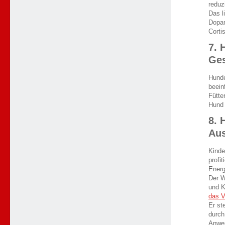
reduz
Das l
Dopam
Cortis
7. 
Ges
Hunde
beein
Fütte
Hund 
8. 
Aus
Kinde
profi
Energ
Der W
und K
das V
Er st
durch
Anwes