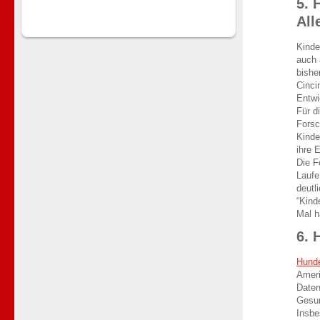
5. 
All
Kinde
auch 
bishe
Cinci
Entwi
Für d
Forsc
Kinde
ihre E
Die F
Laufe
deutl
“Kind
Mal h
6. 
Hunde
Ameri
Daten
Gesun
Insbe