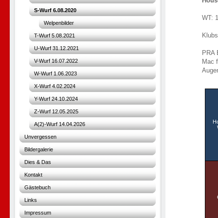
Hous
S-Wurf 6.08.2020
WT:
Welpenbilder
Kl
T-Wurf 5.08.2021
U-Wurf 31.12.2021
PR
V-Wurf 16.07.2022
Ma
Aug
W-Wurf 1.06.2023
P
X-Wurf 4.02.2024
Y-Wurf 24.10.2024
Z-Wurf 12.05.2025
Ho
A(2)-Wurf 14.04.2026
Unvergessen
Bildergalerie
Dies & Das
Kontakt
Gästebuch
Links
Impressum