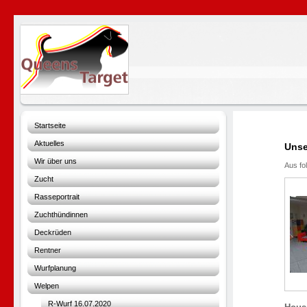
Startseite
Aktuelles
Unse
Wir über uns
Aus fo
Zucht
Rasseportrait
Zuchthündinnen
Deckrüden
Rentner
Wurfplanung
Welpen
R-Wurf 16.07.2020