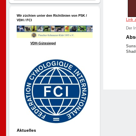
Wir züchten unter den Richtlinien von PSK /
Link 
VDH / FCI
Der I
Absc
VDH-Gütesiegel
Suns
Sha
Aktuelles