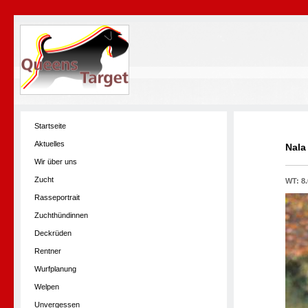
Startseite
Aktuelles
Nala
Wir über uns
Zucht
WT: 8
Rasseportrait
Zuchthündinnen
Deckrüden
Rentner
Wurfplanung
Welpen
Unvergessen