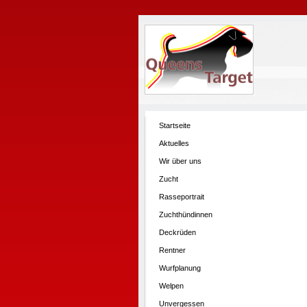
Startseite
Aktuelles
Wir über uns
Zucht
Rasseportrait
Zuchthündinnen
Deckrüden
Rentner
Wurfplanung
Welpen
Unvergessen