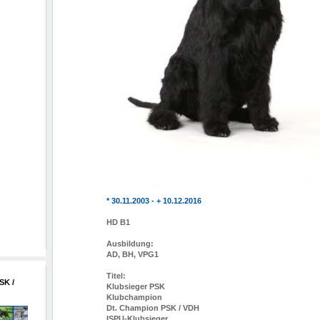
* 30.11.2003 - + 10.12.2016
HD B1
Ausbildung:
AD, BH, VPG1
Titel:
SK /
Klubsieger PSK
Klubchampion
Dt. Champion PSK / VDH
ISPU-Klubsieger