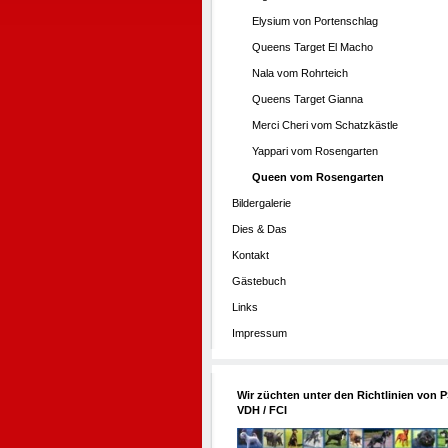
Elysium von Portenschlag
Queens Target El Macho
Nala vom Rohrteich
Queens Target Gianna
Merci Cheri vom Schatzkästle
Yappari vom Rosengarten
Queen vom Rosengarten
Bildergalerie
Dies & Das
Kontakt
Gästebuch
Links
Impressum
Wir züchten unter den Richtlinien von P
VDH / FCI