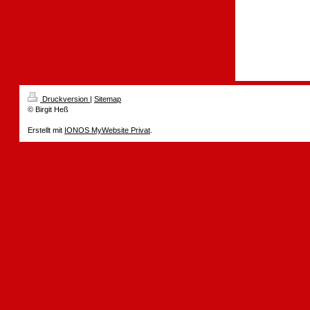
Druckversion
|
Sitemap
© Birgit Heß
Erstellt mit
IONOS MyWebsite Privat
.