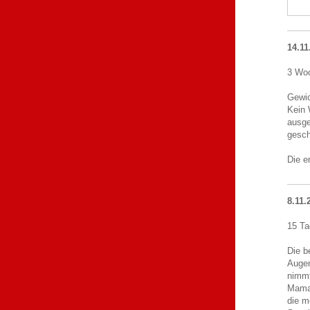
14.11
3 Woc
Gewic
Kein 
ausge
gesch
Die e
8.11.
15 Ta
Die b
Augen
nimmt
Mama 
die m