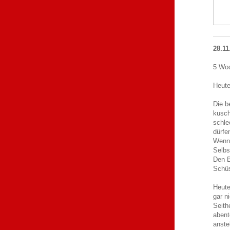
28.11
5 Woc
Heute
Die b
kusch
schle
dürfe
Wenn 
Selbs
Den B
Schüs
Heute
gar n
Seith
abent
anste