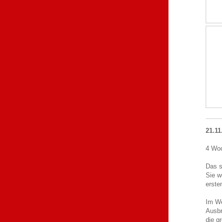
21.11
4 Woc
Das s
Sie w
erste
Im We
Ausbr
die gr