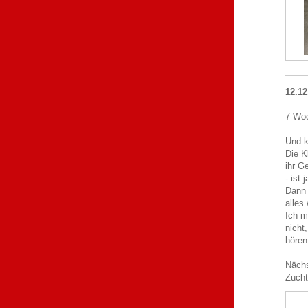
12.12
7 Woc
Und k
Die K
ihr G
- ist 
Dann 
alles
Ich m
nicht
hören 
Nächs
Zucht