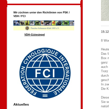
Wir züchten unter den Richtlinien von PSK /
VDH / FCI
19.12
VDH-Gütesiegel
8 Woc
Heute
Das f
Box n
ganz 
auch
Trotz
durch
gesch
In zw
Die K
Diese
Sie w
Aktuelles
natür